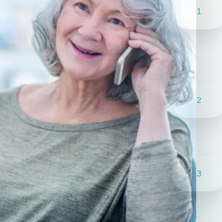
1
2
3