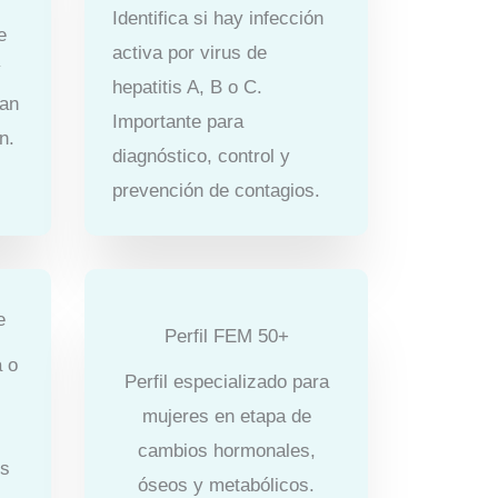
Identifica si hay infección
e
activa por virus de
y
hepatitis A, B o C.
tan
Importante para
n.
diagnóstico, control y
prevención de contagios.
e
Perfil FEM 50+
a o
Perfil especializado para
mujeres en etapa de
cambios hormonales,
os
óseos y metabólicos.