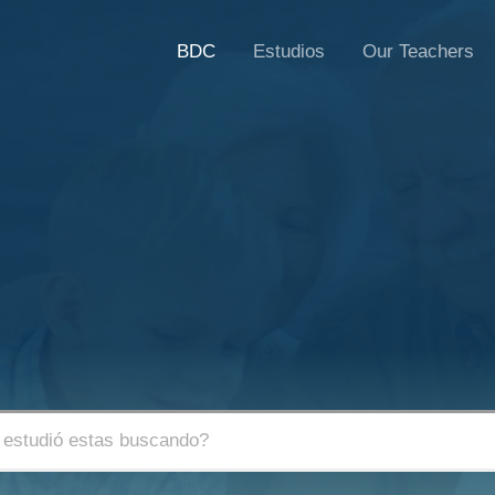
BDC
Estudios
Our Teachers
En BDC estamos
comprometidos con la salud preventiva
y el bienestar integral de tu familia