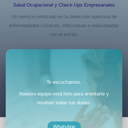
Salud Ocupacional y Check-Ups Empresariales
Un servicio enfocado en la detección oportuna de
enfermedades crónicas, infecciosas o relacionadas
con el estrés.
Te escuchamos.
Nuestro equipo está listo para orientarte y
resolver todas tus dudas.
WhatsApp