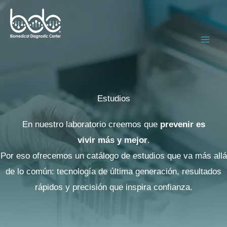
Ir
al
contenido
BDC
Laboratorio Clínico Especializado
Estudios
En nuestro laboratorio creemos que
prevenir es
vivir más y mejor
.
Por eso ofrecemos un catálogo de estudios que va más allá
de lo común: tecnología de última generación, resultados
rápidos y precisión que inspira confianza.